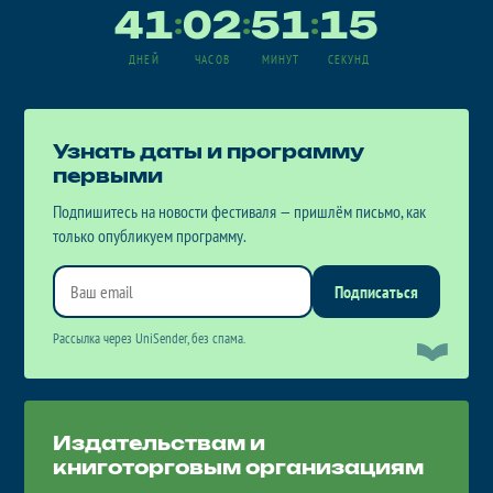
41
02
51
15
:
:
:
ДНЕЙ
ЧАСОВ
МИНУТ
СЕКУНД
Узнать даты и программу
первыми
Подпишитесь на новости фестиваля — пришлём письмо, как
только опубликуем программу.
Подписаться
Рассылка через UniSender, без спама.
Издательствам и
книготорговым организациям